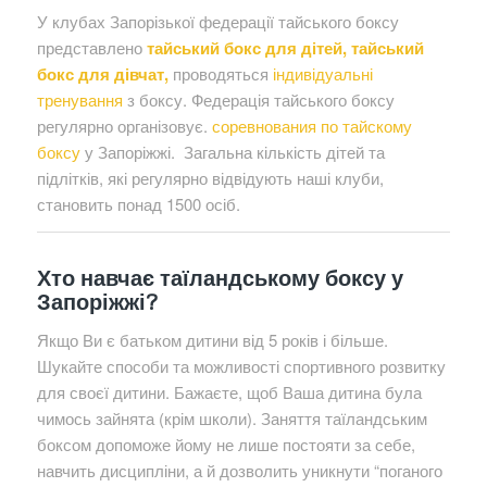
У клубах Запорізької федерації тайського боксу
представлено
тайський бокс для дітей
,
тайський
бокс для дівчат
,
проводяться
індивідуальні
тренування
з боксу. Федерація тайського боксу
регулярно організовує.
соревнования по тайскому
боксу
у Запоріжжі. Загальна кількість дітей та
підлітків, які регулярно відвідують наші клуби,
становить понад 1500 осіб.
Хто навчає таїландському боксу у
Запоріжжі?
Якщо Ви є батьком дитини від 5 років і більше.
Шукайте способи та можливості спортивного розвитку
для своєї дитини. Бажаєте, щоб Ваша дитина була
чимось зайнята (крім школи). Заняття таїландським
боксом допоможе йому не лише постояти за себе,
навчить дисципліни, а й дозволить уникнути “поганого