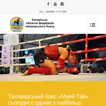
тел. +38(096) 1111-000
Таїландський бокс «Муей Тай»
сьогодні є одним з найбільш