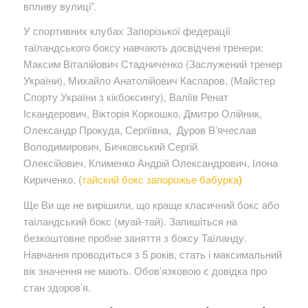
впливу вулиці”.
У спортивних клубах Запорізької федерації
таїландського боксу навчають досвідчені тренери:
Максим Віталійович Стадниченко (Заслужений тренер
України), Михайло Анатолійович Каспаров, (Майстер
Спорту України з кікбоксингу), Валіїв Ренат
Іскандерович, Вікторія Коркошко, Дмитро Олійник,
Олександр Прокуда, Сергіївна, Дуров В’ячеслав
Володимирович, Бичковський Сергій
Олексійович, Клименко Андрій Олександрович, Ілона
Кириченко. (
тайский бокс запорожье бабурка
)
Ще Ви ще не вирішили, що краще класичний бокс або
таїландський бокс (муай-тай). Запишіться на
безкоштовне пробне заняття з боксу Таїланду.
Навчання проводиться з 5 років, стать і максимальний
вік значення не мають. Обов’язковою є довідка про
стан здоров’я.