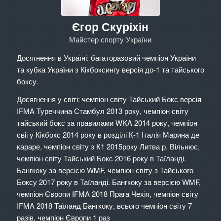
Єгор Скуріхін
Майстер спорту України
Досягнення в Україні: багаторазовий чемпіон України
та кубка України з Кікбоксингу версія до-1 та тайського
боксу.
Досягнення у світі: чемпіон світу Тайський Бокс версія
IFMA Туреччина Стамбул 2013 року, чемпіон світу
тайський бокс за правилами WKA 2014 року, чемпіон
світу Кікбокс 2014 року в розділі К-1 Італія Марина де
караре, чемпіон світу з К1 2015року Литва р. Вільнюс,
чемпіон світу Тайський Бокс 2016 року в Таїланді.
Бангкоку за версією WMF, чемпіон світу з Тайського
Боксу 2017 року в Таїланді. Бангкоку за версією WMF,
чемпіон Європи IFMA 2018 Прага Чехія, чемпіон світу
IFMA 2018 Таїланд Бангкоку, всього чемпіон світу 7
разів, чемпіон Європи 1 раз