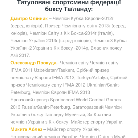
Титуловані спортсмени федерації
боксу Таїланду:
Дмитро Олійник
– Чемпіон Кубка Європи-2012г
(серед юніорів), Призер Чемпіонату світу-2013г (серед
юніорів), Чемпіон Світу з Кік Бокса-2014г (Італія),
Чемпіон України-2013г (серед юніорів), Чемпіон3 Кубка
України -2 України з Кік боксу -2014р, Власник поясу
Азії 2017.
Олександр Прокуда
– Чемпіон світу Чемпіон світу
IFMA 2011 Uzbekistan/Taskent, Срібний призер
чемпіонату Європи IFMA 2012, Turkiye/Antalya, Срібний
призер Чемпіонату світу IFMA 2012 Ukrainian/Sankt-
Peterburg, Чемпіон Європи IFMA 2013
Бронзовий призер Sportaccord World Combat Games
2013 Russia/Sankt-Peterburg, Багаторазовий Чемпіон
України з боксу Таїланду Муей-тай, 3х Кратний
чемпіон України з Кік-боксу. Майстер спорту України.
Микита Аблез
– Майстер спорту України,
Чотириразовий чемпіон України, Чемпіон Світу з Муай