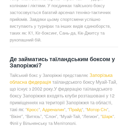
колінами і ліктями. У поєдинках тайського боксу
застосовується багатий арсенал техніко-тактичних
прийомів. Завдяки цьому спортсмени успішно
виступають у турнірах та інших видів єдиноборств,
таких як: К1, Кіг-боксинг, Сань-да, Кік-Джитсу та
рукопашний бій.
Де займатись таїландським боксом у
Запоріжжі?
Запорізька
Тайський бокс у Запоріжжі представляє
обласна федерація
таїландського боксу Муай-Тай,
що існує з 2002 року.У федерацію таїландського
боксу Запоріжжя входять клуби розташовані у 12
приміщеннях на території Запоріжжя та області,
такі як:
“
Кросс
“,
Адреналин
“, “
Прайд
“, “
Мотор Січ
“,
“Вікінг”, “Витязь”, “Слон”, “Муай-Тай, “Легион”, “
Шарк
“.
Філії у Вільнянську та Мелітополі.