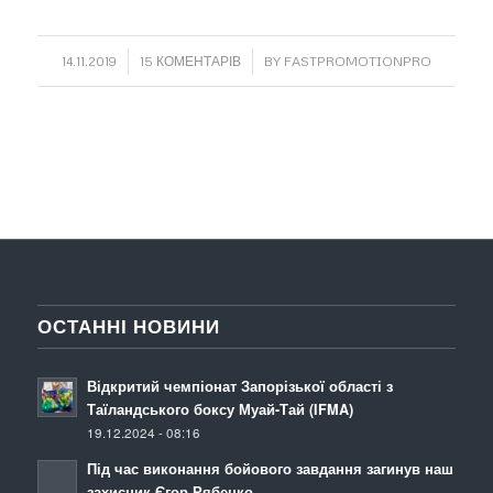
/
/
14.11.2019
15 КОМЕНТАРІВ
BY
FASTPROMOTIONPRO
ОСТАННІ НОВИНИ
Відкритий чемпіонат Запорізької області з
Таїландського боксу Муай-Тай (IFMA)
19.12.2024 - 08:16
Під час виконання бойового завдання загинув наш
захисник Єгор Рябенко.