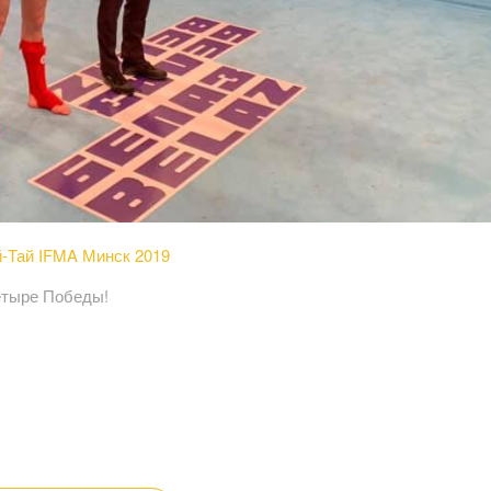
-Тай IFMA Минск 2019
етыре Победы!