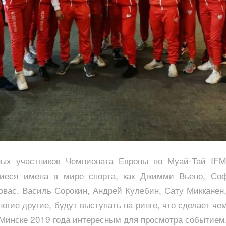
ных участников Чемпионата Европы по Муай-Тай IF
иеся имена в мире спорта, как Джимми Вьено, Со
овас, Василь Сорокин, Андрей Кулебин, Сату Микканен,
огие другие, будут выступать на ринге, что сделает ч
 Минске 2019 года интересным для просмотра событием