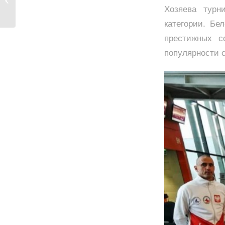
на Кубке Харькова...
Хозяева турн
категории. Б
престижных с
популярности 