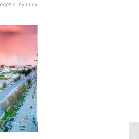
неделю лучших
За