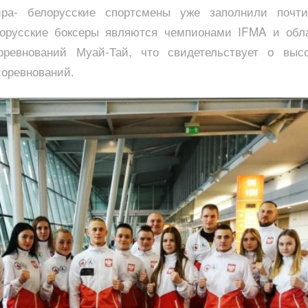
ира- белорусские спортсмены уже заполнили почт
елорусские боксеры являются чемпионами IFMA и обл
оревнований Муай-Тай, что свидетельствует о выс
соревнований.