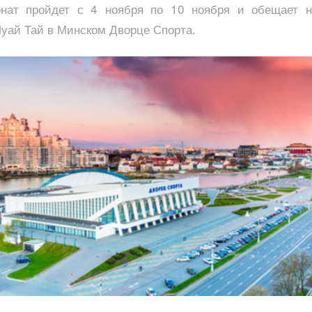
онат пройдет с 4 ноября по 10 ноября и обещает 
уай Тай в Минском Дворце Спорта.