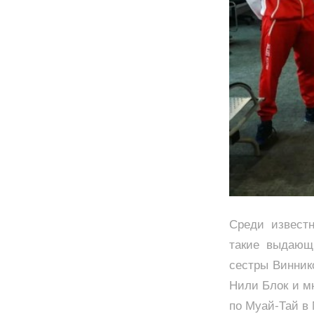
Среди извест
такие выдающ
сестры Винник
Нили Блок и мн
по Муай-Тай в