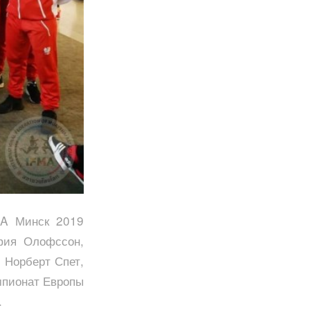
MA Минск 2019
фия Олофссон,
 Норберт Спет,
емпионат Европы
.