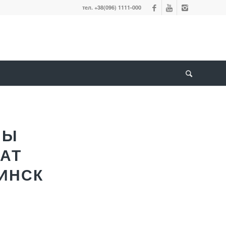
тел. +38(096) 1111-000
НЫ
АТ
МИНСК