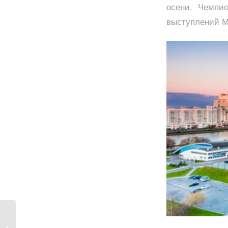
осени. Чемпи
выступлений М
Сборная Запорожской Федерации