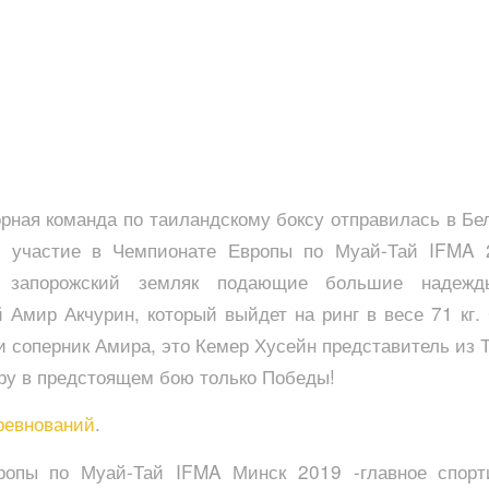
рная команда по таиландскому боксу отправилась в Бе
ь участие в Чемпионате Европы по Муай-Тай IFMA 
 запорожский земляк подающие большие надеж
 Амир Акчурин, который выйдет на ринг в весе 71 кг. 
и соперник Амира, это Кемер Хусейн представитель из 
у в предстоящем бою только Победы!
ревнований
.
ропы по Муай-Тай IFMA Минск 2019 -главное спорт