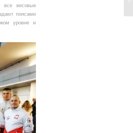
со
и все весовые
адают поясами
оком уровне и