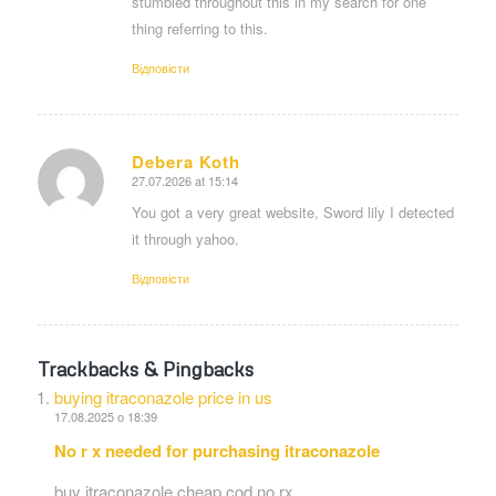
stumbled throughout this in my search for one
thing referring to this.
Відповіcти
Debera Koth
27.07.2026 at 15:14
says:
You got a very great website, Sword lily I detected
it through yahoo.
Відповіcти
Trackbacks & Pingbacks
buying itraconazole price in us
17.08.2025 о 18:39
No r x needed for purchasing itraconazole
buy itraconazole cheap cod no rx