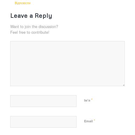
Відповіcти
Leave a Reply
Want to join the discussion?
Feel free to contribute!
*
Ім’я
*
Email