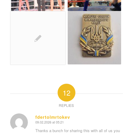
12
REPLIES
fdertolmrtokev
09.02.2026 at 05:21
says:
Thanks a bunch for sharing this with all of us you