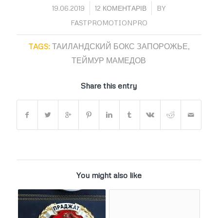
/
/
19.06.2019
12 КОМЕНТАРІВ
BY
FASTPROMOTIONPRO
TAGS:
ТАИЛАНДСКИЙ БОКС ЗАПОРОЖЬЕ
,
ТЕЙМУР МАМЕДОВ
Share this entry
You might also like