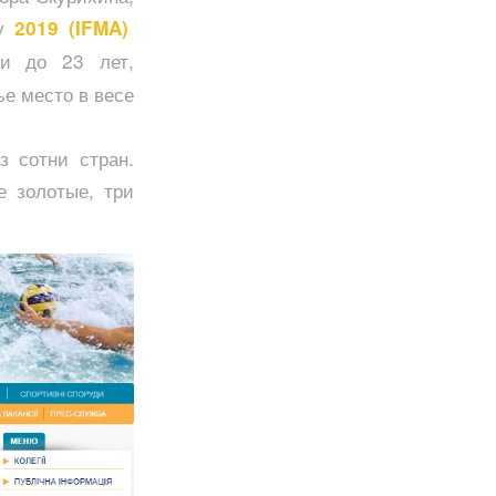
су
2019 (IFMA)
жи до 23 лет,
ье место в весе
з сотни стран.
е золотые, три