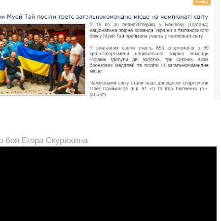
о боя Егора Скурихина