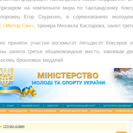
 призером на чемпионате мира по таиландскому бок
апорожец Егор Скурихин, в соревнованиях молоде
К «Мотор-Сич»,
тренера Михаила Каспарова, занял трет
ях приняли участие восемьсот пятьдесят боксеров и
ны заняла третье общекомандное место, завоевав дв
восемь бронзовых медалей.