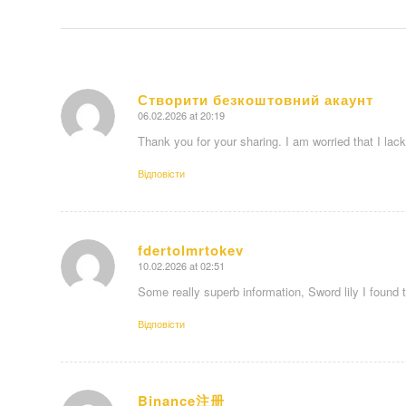
Створити безкоштовний акаунт
06.02.2026 at 20:19
says:
Thank you for your sharing. I am worried that I lac
Відповіcти
fdertolmrtokev
10.02.2026 at 02:51
says:
Some really superb information, Sword lily I found t
Відповіcти
Binance注册