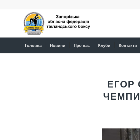
Головна
Новини
Про нас
Клуби
Контакти
сказав:
сказав:
сказав:
сказав:
сказав:
сказав:
сказав:
ЕГОР
ЧЕМПИ