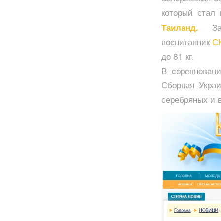
который стал
З
Таиланд.
воспитанник
С
до 81 кг.
В соревновани
Сборная Украи
серебряных и 