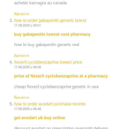
acheter kamagra au canada
Відповіcти
how to order gabapentin generic brand
17.08.2025 о 09:01
buy gabapentin lowest cost pharmacy
how to buy gabapentin generic real
Відповіcти
flexeril cyclobenzaprine lowest price
17.08.2025 о 08:08
price of flexeril cyclobenzaprine at a pharmacy
cheap flexeril cyclobenzaprine generic in usa
Відповіcти
how to order avodart purchase toronto
17.08.2025 о 06:48
get avodart uk buy online
discount avodart no prescription overnight delivery