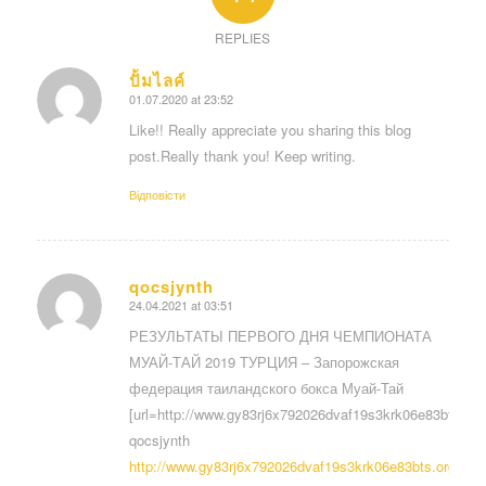
REPLIES
ปั้มไลค์
01.07.2020 at 23:52
says:
Like!! Really appreciate you sharing this blog
post.Really thank you! Keep writing.
Відповіcти
qocsjynth
24.04.2021 at 03:51
says:
РЕЗУЛЬТАТЫ ПЕРВОГО ДНЯ ЧЕМПИОНАТА
МУАЙ-ТАЙ 2019 ТУРЦИЯ – Запорожская
федерация таиландского бокса Муай-Тай
[url=http://www.gy83rj6x792026dvaf19s3krk06e83bts.org/]
qocsjynth
http://www.gy83rj6x792026dvaf19s3krk06e83bts.org/