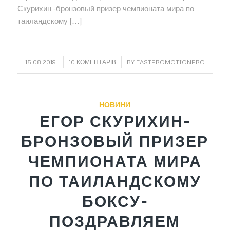
Скурихин -бронзовый призер чемпионата мира по
таиландскому […]
/
/
15.08.2019
10 КОМЕНТАРІВ
BY
FASTPROMOTIONPRO
НОВИНИ
ЕГОР СКУРИХИН-
БРОНЗОВЫЙ ПРИЗЕР
ЧЕМПИОНАТА МИРА
ПО ТАИЛАНДСКОМУ
БОКСУ-
ПОЗДРАВЛЯЕМ