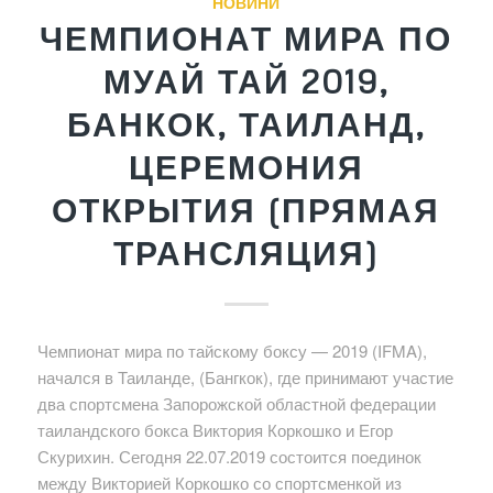
НОВИНИ
ЧЕМПИОНАТ МИРА ПО
МУАЙ ТАЙ 2019,
БАНКОК, ТАИЛАНД,
ЦЕРЕМОНИЯ
ОТКРЫТИЯ (ПРЯМАЯ
ТРАНСЛЯЦИЯ)
Чемпионат мира по тайскому боксу — 2019 (IFMA),
начался в Таиланде, (Бангкок), где принимают участие
два спортсмена Запорожской областной федерации
таиландского бокса Виктория Коркошко и Егор
Скурихин. Сегодня 22.07.2019 состоится поединок
между Викторией Коркошко со спортсменкой из