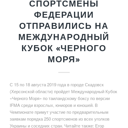
СПОРТСМЕНЫ
ФЕДЕРАЦИИ
ОТПРАВИЛИСЬ НА
МЕЖДУНАРОДНЫЙ
КУБОК «ЧЕРНОГО
МОРЯ»
С 15 по 18 августа 2019 года в городе Скадовск
(Херсонской области) пройдет Международный Кубок
«Черного Моря» по таиландскому боксу по версии
IFMA среди взрослых, юниоров и юношей. В
Чемпионате примут участие по предварительным
заявкам порядка 250 спортсменов из всех уголков
Украины и соседних стран. Читайте также: Егор