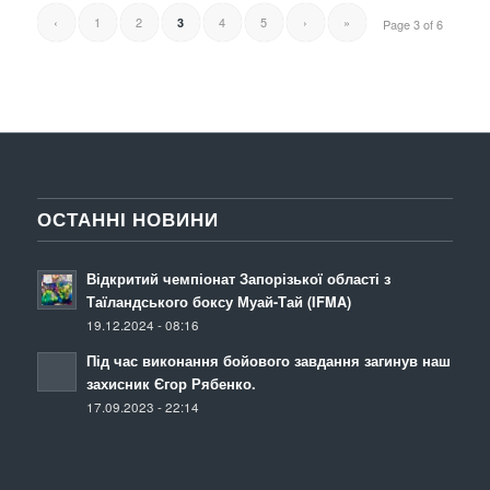
‹
1
2
4
5
›
»
3
Page 3 of 6
ОСТАННІ НОВИНИ
Відкритий чемпіонат Запорізької області з
Таїландського боксу Муай-Тай (IFMA)
19.12.2024 - 08:16
Під час виконання бойового завдання загинув наш
захисник Єгор Рябенко.
17.09.2023 - 22:14